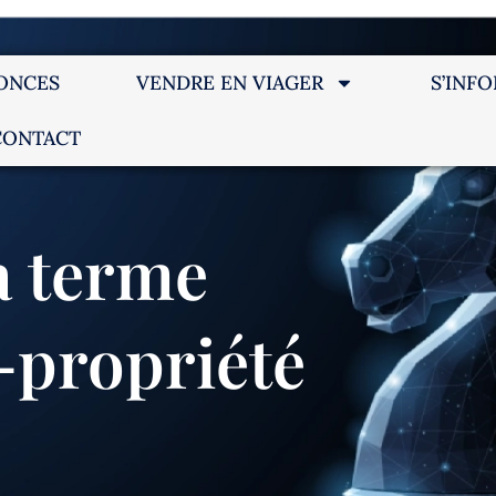
ONCES
VENDRE EN VIAGER
S’INF
CONTACT
à terme
-propriété