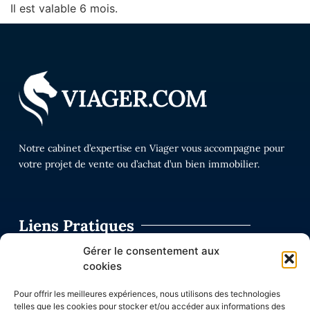
Il est valable 6 mois.
Notre cabinet d’expertise en Viager vous accompagne pour
votre projet de vente ou d’achat d’un bien immobilier.
Liens Pratiques
Simulateur viager
Gérer le consentement aux
Nos conseils sur le viager
cookies
Diagnostics immobiliers
Pour offrir les meilleures expériences, nous utilisons des technologies
Questions Viager
telles que les cookies pour stocker et/ou accéder aux informations des