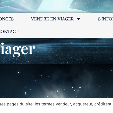
ONCES
VENDRE EN VIAGER
S’INF
CONTACT
viager
erses pages du site, les termes vendeur, acquéreur, crédiren