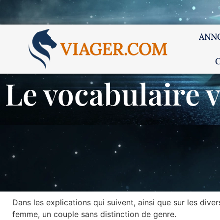
ANN
Le vocabulaire 
Dans les explications qui suivent, ainsi que sur les div
femme, un couple sans distinction de genre.