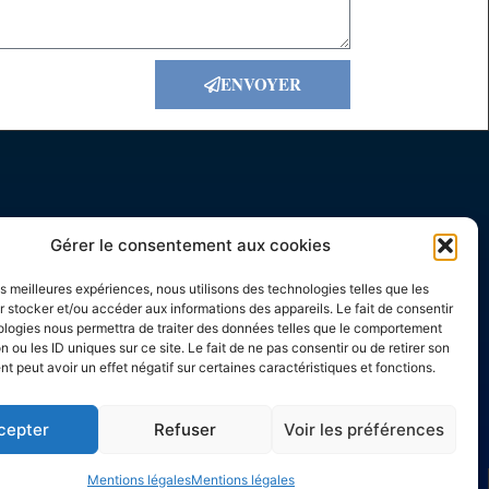
ENVOYER
 Contacter
Gérer le consentement aux cookies
 79 75 68 68
les meilleures expériences, nous utilisons des technologies telles que les
fo@viager.com
 stocker et/ou accéder aux informations des appareils. Le fait de consentir
ologies nous permettra de traiter des données telles que le comportement
n ou les ID uniques sur ce site. Le fait de ne pas consentir ou de retirer son
 peut avoir un effet négatif sur certaines caractéristiques et fonctions.
cepter
Refuser
Voir les préférences
Mentions légales
Mentions légales