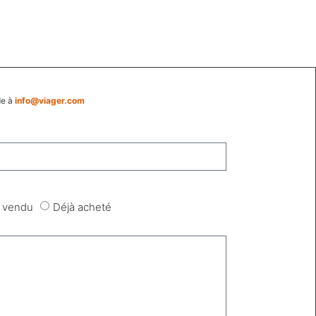
de à
info@viager.com
 vendu
Déjà acheté