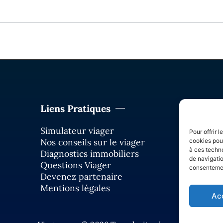
Liens Pratiques
Nous
Simulateur viager
01
Pour offrir 
Nos conseils sur le viager
in
cookies pour
à ces techn
Diagnostics immobiliers
de navigatio
Questions Viager
consentement
Devenez partenaire
Mentions légales
Ac