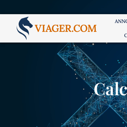
ANN
Calc