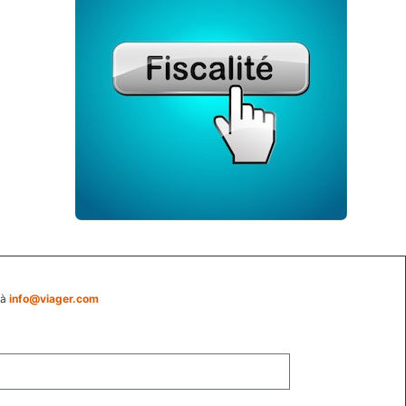
 à
info@viager.com