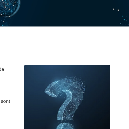
de
 sont